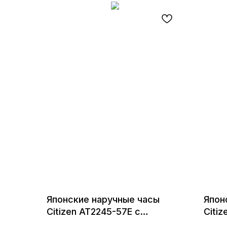
Японские наручные часы
Япон
Citizen AT2245-57E с
Citiz
хронографом
хрон