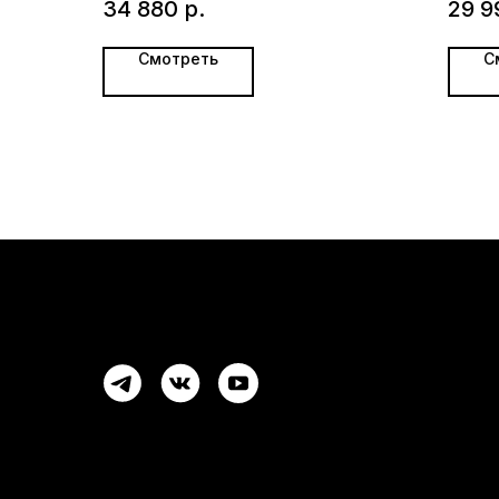
34 880
р.
29 9
Смотреть
С