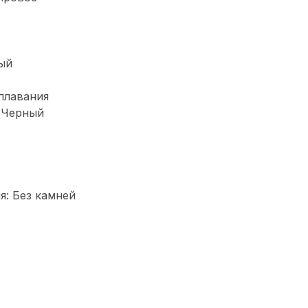
ый
плавания
 Черный
: Без камней