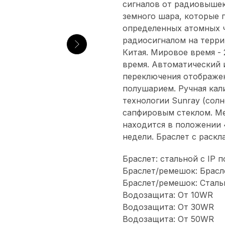
сигналов от радиовышек
земного шара, которые 
определенных атомных ч
радиосигналом на терри
Китая. Мировое время - 
время. Автоматический 
переключения отображе
полушарием. Ручная кал
технологии Sunray (сол
сапфировым стеклом. М
находится в положении 
недели. Браслет с раск
Браслет: стальной с IP 
Браслет/ремешок: Брасл
Браслет/ремешок: Сталь
Водозащита: От 10WR
Водозащита: От 30WR
Водозащита: От 50WR