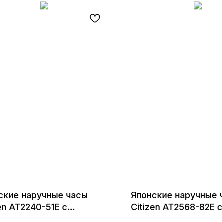
ские наручные часы
Японские наручные 
en AT2240-51E с
Citizen AT2568-82E 
ографом
хронографом