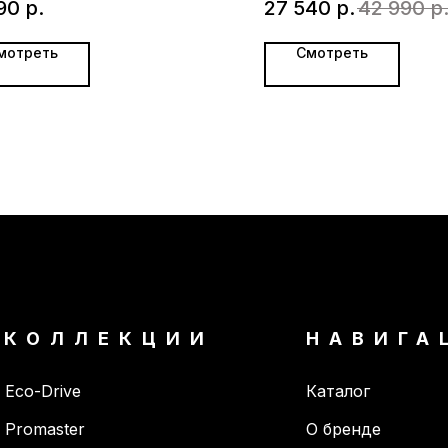
90
р.
27 540
р.
42 990
р
мотреть
Смотреть
КОЛЛЕКЦИИ
НАВИГА
Eco-Drive
Каталог
Promaster
О бренде