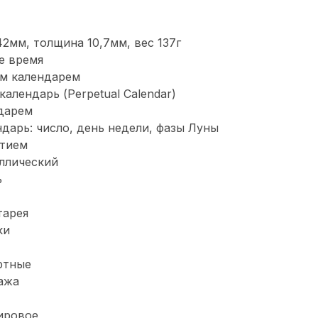
2мм, толщина 10,7мм, вес 137г
е время
ым календарем
алендарь (Perpetual Calendar)
дарем
дарь: число, день недели, фазы Луны
ытием
ллический
ь
тарея
ки
ртные
ажа
фировое