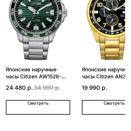
Японские наручные
Японские наручны
часы Citizen AW1526-
часы Citizen AN36
89X
55E с хронографо
24 480
р.
34 990
р.
19 990
р.
Смотреть
Смотреть