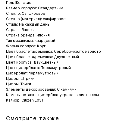
Пол: Женские
Размер корпуса: Стандартные
Стекло: Сапфировое
Стекло (материал): сапфировое
Стиль: На каждый день
Страна: Япония
Страна бренда: Япония
Тип механизма: кварцевый
Форма корпуса: Круг
Цвет браслета/ремешка: Серебро-желтое золото
Цвет браслета/ремешка: Двухцветный
Цвет корпуса: Двухцветный
Цвет циферблата: Перламутровый
Циферблат: перламутровый
Цифры: Штрихи
Цифры: Точки
Элементы декорирования: С камнями
Камень-вставка: циферблат украшен кристаллом
Калибр: Citizen E031
Смотрите также