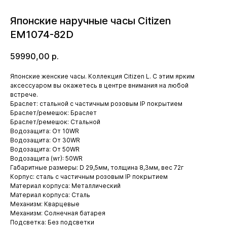
Японские наручные часы Citizen
EM1074-82D
59990,00
р.
Японские женские часы. Коллекция Citizen L. С этим ярким
аксессуаром вы окажетесь в центре внимания на любой
встрече.
Браслет: стальной с частичным розовым IP покрытием
Браслет/ремешок: Браслет
Браслет/ремешок: Стальной
Водозащита: От 10WR
Водозащита: От 30WR
Водозащита: От 50WR
Водозащита (wr): 50WR
Габаритные размеры: D 29,5мм, толщина 8,3мм, вес 72г
Корпус: сталь с частичным розовым IP покрытием
Материал корпуса: Металлический
Материал корпуса: Сталь
Механизм: Кварцевые
Механизм: Солнечная батарея
Подсветка: Без подсветки