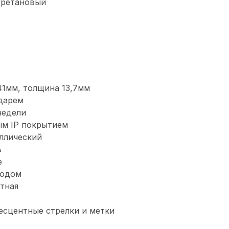
уретановый
41мм, толщина 13,7мм
дарем
недели
ым IP покрытием
ллический
ь
е
водом
тная
есцентные стрелки и метки