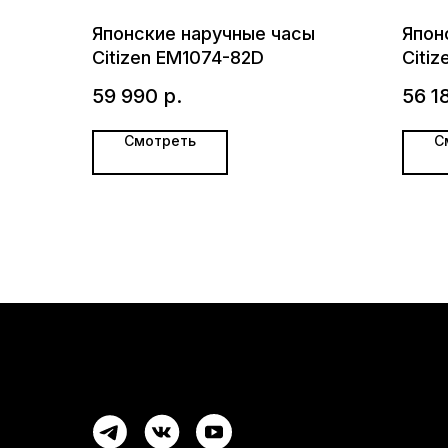
Японские наручные часы
Япон
Citizen EM1074-82D
Citiz
хрон
59 990
р.
56 1
Смотреть
С