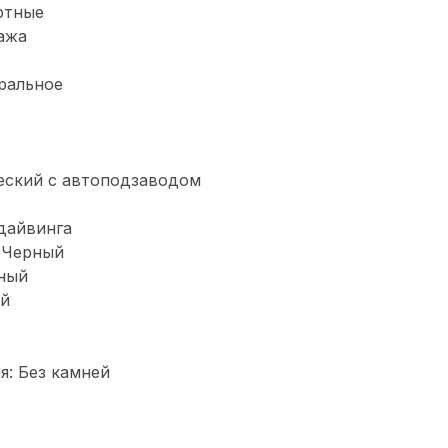
ртные
ажа
еральное
еский с автоподзаводом
дайвинга
 Черный
тный
ый
: Без камней