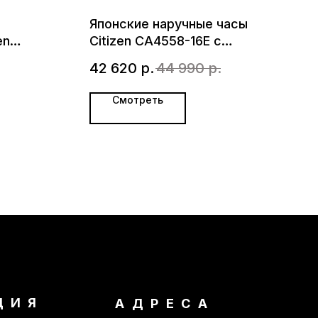
Японские наручные часы
en
Citizen CA4558-16E с
хронографом
42 620
р.
44 990
р.
Смотреть
ЦИЯ
АДРЕСА