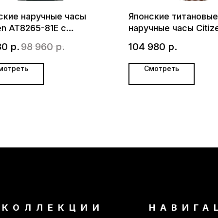
ские наручные часы
Японские титановые
en AT8265-81E с
наручные часы Citiz
ографом
BN4061-08E
80
р.
98 960
р.
104 980
р.
мотреть
Смотреть
КОЛЛЕКЦИИ
НАВИГА