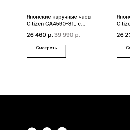
Японские наручные часы
Япон
Citizen CA4590-81L с
Citi
хронографом
26 460
р.
39 990
р.
26 2
Смотреть
С