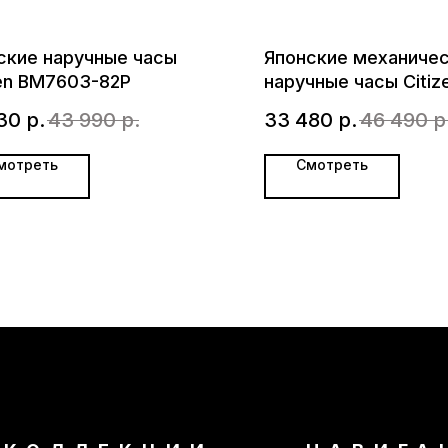
ские наручные часы
Японские механиче
zen BM7603-82P
наручные часы Citiz
Tsuyosa NJ0150-81X
30
р.
43 990
р.
33 480
р.
46 490
р
мотреть
Смотреть