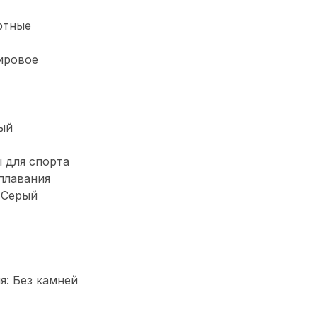
ртные
фировое
ый
 для спорта
плавания
 Серый
: Без камней