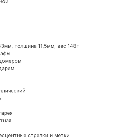
ной
3мм, толщина 11,5мм, вес 148г
рафы
ндомером
дарем
ллический
ь
тарея
тная
есцентные стрелки и метки