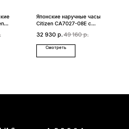
ские
Японские наручные часы
en
Citizen CA7027-08E с
хронографом
.
32 930
р.
49 160
р.
Смотреть